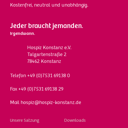
Kostenfrei, neutral und unabhängig.
Jeder braucht jemanden.
Irgendwann.
Hospi
z
Konstanz e.V.
Talgartenstraße 2
78462 Konstanz
Telefon
+49 (0)7531 69138 0
Fax
+49 (0)7531 69138 29
Mail
hospiz@hospiz-konstanz.de
Skip
Unsere Satzung
Downloads
to