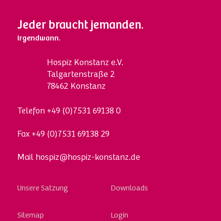
Jeder braucht jemanden.
Irgendwann.
Hospi
z
Konstanz e.V.
Talgartenstraße 2
78462 Konstanz
Telefon
+49 (0)7531 69138 0
Fax
+49 (0)7531 69138 29
Mail
hospiz@hospiz-konstanz.de
Skip
Unsere Satzung
Downloads
to
content
Sitemap
Login