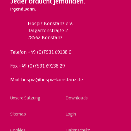
Jeder braucht jemanden.
Irgendwann.
Hospi
z
Konstanz e.V.
Talgartenstraße 2
78462 Konstanz
Telefon
+49 (0)7531 69138 0
Fax
+49 (0)7531 69138 29
Mail
hospiz@hospiz-konstanz.de
Skip
Unsere Satzung
Downloads
to
content
Sitemap
Login
Cookies
Datenschutz