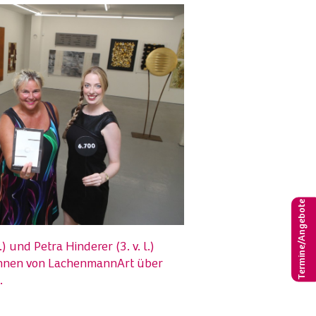
Termine/Angebote
) und Petra Hinderer (3. v. l.)
rinnen von LachenmannArt über
.