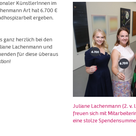
ionaler KünstlerInnen im
henmann Art hat 6.700 €
dhospizarbeit ergeben.
s ganz herzlich bei den
uliane Lachenmann und
rkenden für diese überaus
tion!
Juliane Lachenmann (2. v. l.
freuen sich mit Mitarbeite
eine stolze Spendensumme