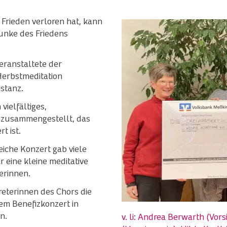
 Frieden verloren hat, kann
Funke des Friedens
ranstaltete der
Herbstmeditation
stanz.
vielfältiges,
zusammengestellt, das
t ist.
iche Konzert gab viele
eine kleine meditative
erinnen.
eterinnen des Chors die
em Benefizkonzert in
n.
v. li: Andrea Berwarth (Vor