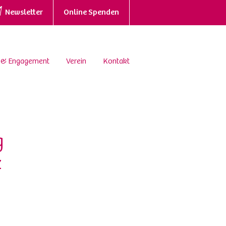
Newsletter
Online Spenden
 & Engagement
Verein
Kontakt
g
z