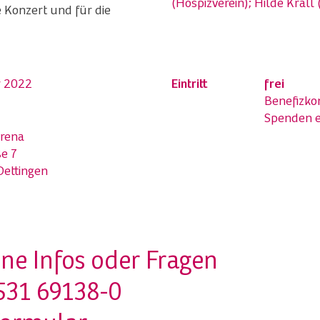
(Hospizverein); Hilde Krall 
 Konzert und für die
r 2022
Eintritt
frei
Benefizko
Spenden 
erena
e 7
Dettingen
ne Infos oder Fragen
531 69138-0