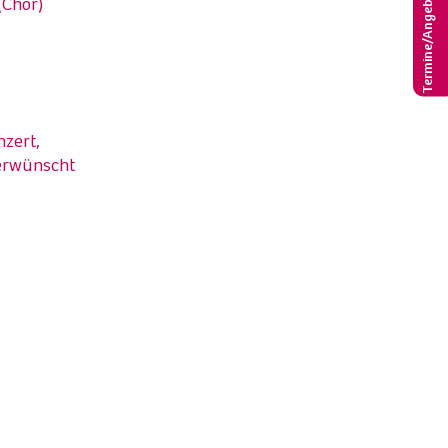
Termine/Angebote
(Chor)
nzert,
erwünscht