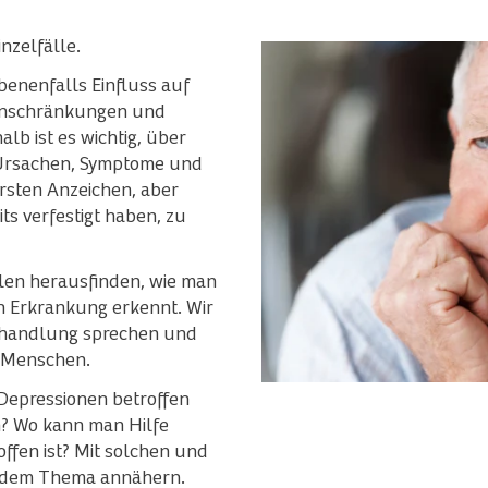
nzelfälle.
enenfalls Einfluss auf
inschränkungen und
lb ist es wichtig, über
 Ursachen, Symptome und
rsten Anzeichen, aber
ts verfestigt haben, zu
elen herausfinden, wie man
en Erkrankung erkennt. Wir
ehandlung sprechen und
 Menschen.
Depressionen betroffen
n? Wo kann man Hilfe
fen ist? Mit solchen und
s dem Thema annähern.