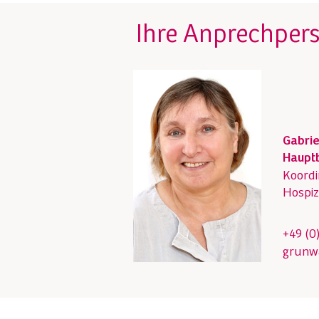
Ihre Anprechper
Gabri
Hauptb
Koordi
Hospiz
+49 (0
grunw