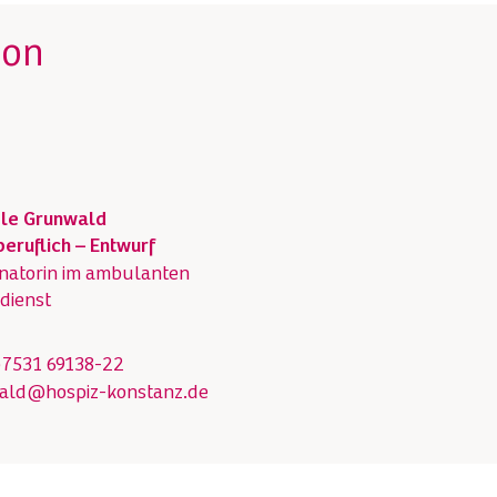
son
ele Grunwald
eruflich – Entwurf
natorin im ambulanten
dienst
)7531 69138-22
ald@hospiz-konstanz.de