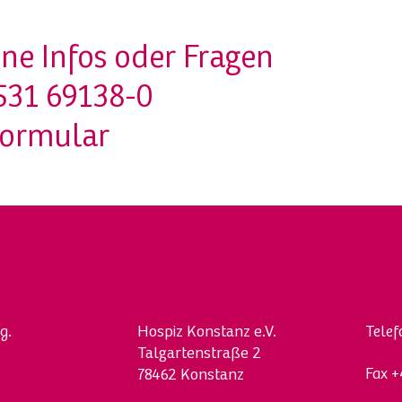
ne Infos oder Fragen
531 69138-0
formular
g.
Hospi
z
Konstanz e.V.
Tele
Talgartenstraße 2
Fax
+
78462 Konstanz