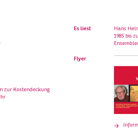
Es liest
Hans Hel
1985 bis z
Ensemblem
r
Flyer
en zur Kostendeckung
ehr
Inform