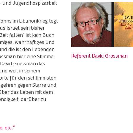
r- und Jugendhospizarbeit
Sohns im Libanonkrieg legt
s Israel sein bisher
eit fallen“ ist kein Buch
mmiges, wahrhaftiges und
und die ist den Lebenden
Referent David Grossman
ossman hier eine Stimme
l David Grossman das
und weil in seinem
orte für den schlimmsten
egehren gegen Starre und
h über das Leben mit dem
ndigkeit, darüber zu
, etc.“