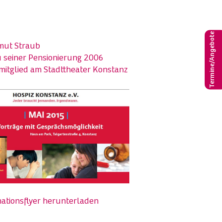
Termine/Angebote
mut Straub
u seiner Pensionierung 2006
itglied am Stadttheater Konstanz
ationsflyer herunterladen