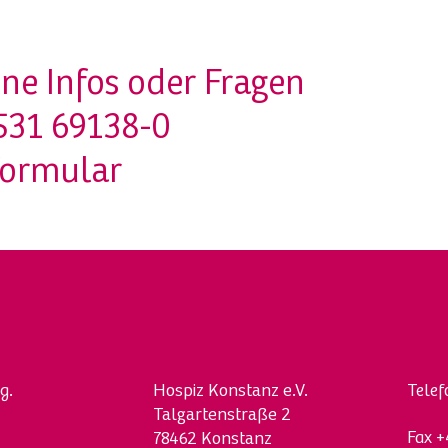
ne Infos oder Fragen
531 69138-0
formular
g.
Hospi
z
Konstanz e.V.
Tele
Talgartenstraße 2
Fax
+
78462 Konstanz