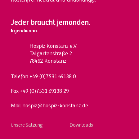
Kostenfrei, neutral und unabhängig.
Jeder braucht jemanden.
Irgendwann.
Hospi
z
Konstanz e.V.
Talgartenstraße 2
78462 Konstanz
Telefon
+49 (0)7531 69138 0
Fax
+49 (0)7531 69138 29
Mail
hospiz@hospiz-konstanz.de
Skip
Unsere Satzung
Downloads
to
content