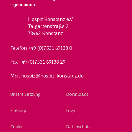
Irgendwann.
Hospi
z
Konstanz e.V.
Talgartenstraße 2
78462 Konstanz
Telefon
+49 (0)7531 69138 0
Fax
+49 (0)7531 69138 29
Mail
hospiz@hospiz-konstanz.de
Skip
Unsere Satzung
Downloads
to
content
Sitemap
Login
Cookies
Datenschutz