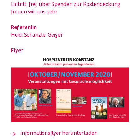
Eintritt: frei, über Spenden zur Kostendeckung
freuen wir uns sehr
Referentin
Heidi Schänzle-Geiger
Flyer
Informationsflyer herunterladen